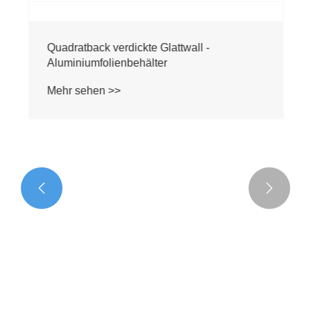


Quadratback verdickte Glattwall -
Aluminiumfolienbehälter