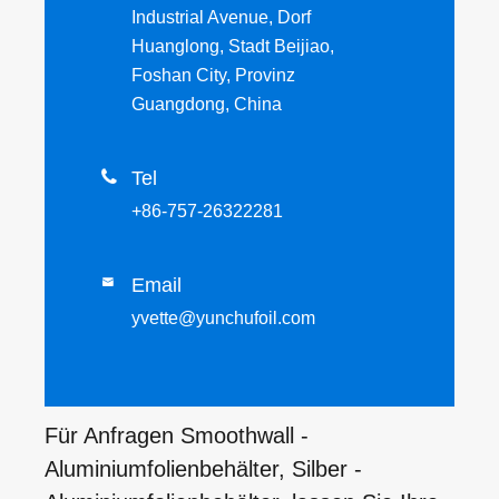
Industrial Avenue, Dorf
Huanglong, Stadt Beijiao,
Foshan City, Provinz
Guangdong, China

Tel
+86-757-26322281
Email

yvette@yunchufoil.com
Für Anfragen Smoothwall -
Aluminiumfolienbehälter, Silber -