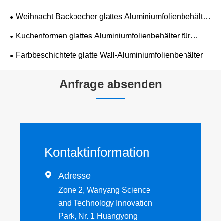
Weihnacht Backbecher glattes Aluminiumfolienbehälter
für Glattwall
Kuchenformen glattes Aluminiumfolienbehälter für
Glattwall
Farbbeschichtete glatte Wall-Aluminiumfolienbehälter
Anfrage absenden
Kontaktinformation

Adresse
Zone 2, Wanyang Science
and Technology Innovation
Park, Nr. 1 Huangyong