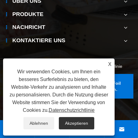
ÜBER UNS
PRODUKTE
NACHRICHT
KONTAKTIERE UNS
X
Links
|
Sitemap
|
RSS
|
XML
|
Datenschutzrichtlinie
Wir verwenden Cookies, um Ihnen ein
besseres Surferlebnis zu bieten, den
Copyright © 2025 Foshan Yunchu Aluminium Foil
Website-Verkehr zu analysieren und Inhalte
Technology Co., Ltd. Alle Rechte vorbehalten.
zu personalisieren. Durch die Nutzung dieser
Website stimmen Sie der Verwendung von
Cookies zu.
Datenschutzrichtlinie
Ablehnen
Akzeptieren



