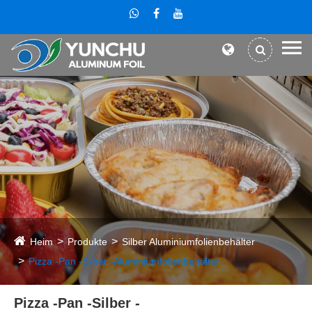
Heim
Produkte
Silber Aluminiumfolienbehälter
Pizza -Pan -Silber -Aluminiumfolienbehälter
Pizza -Pan -Silber -