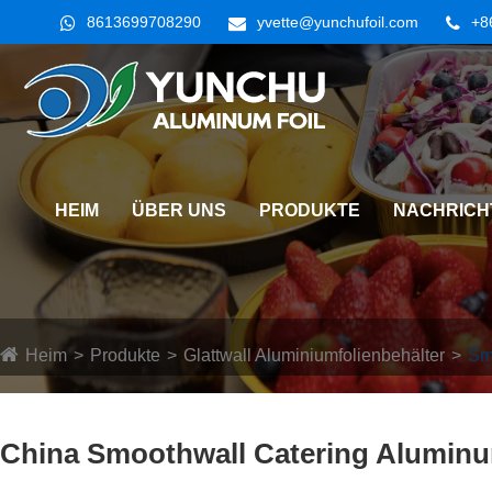
8613699708290
yvette@yunchufoil.com
+8
HEIM
ÜBER UNS
PRODUKTE
NACHRICH
Heim
Produkte
Glattwall Aluminiumfolienbehälter
Sm
China Smoothwall Catering Aluminum