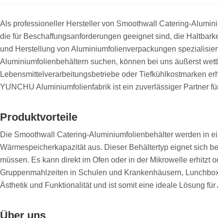
Als professioneller Hersteller von Smoothwall Catering-Alumin
die für Beschaffungsanforderungen geeignet sind, die Haltbark
und Herstellung von Aluminiumfolienverpackungen spezialisiert 
Aluminiumfolienbehältern suchen, können bei uns äußerst wett
Lebensmittelverarbeitungsbetriebe oder Tiefkühlkostmarken 
YUNCHU Aluminiumfolienfabrik ist ein zuverlässiger Partner fü
Produktvorteile
Die Smoothwall Catering-Aluminiumfolienbehälter werden in ein
Wärmespeicherkapazität aus. Dieser Behältertyp eignet sich bes
müssen. Es kann direkt im Ofen oder in der Mikrowelle erhitzt 
Gruppenmahlzeiten in Schulen und Krankenhäusern, Lunchboxe
Ästhetik und Funktionalität und ist somit eine ideale Lösung 
Über uns