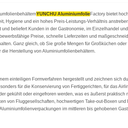
iumfolienbehältern
YUNCHU Aluminiumfolie
Factory bietet ho
eit, Hygiene und ein hohes Preis-Leistungs-Verhältnis anstreb
und beliefert Kunden in der Gastronomie, im Einzelhandel und i
bewerbsfähige Preise, schnelle Lieferzeiten und maßgeschneid
erhalten. Ganz gleich, ob Sie große Mengen für Großküchen o
r die Herstellung von Aluminiumfolienbehältern.
em einteiligen Formverfahren hergestellt und zeichnen sich du
onders für die Konservierung von Fertiggerichten, für das Airl
oder gekühlt oder eingefroren werden, was es äußerst praktisch
n von Fluggesellschaften, hochwertigen Take-out-Boxen und 
für Aluminiumfolienverpackungen im mittleren bis gehobenen Gas