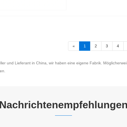
«
1
2
3
4
ller und Lieferant in China, wir haben eine eigene Fabrik. Möglicherw
en.
Nachrichtenempfehlunge