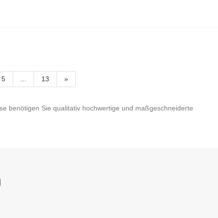
5
...
13
»
eise benötigen Sie qualitativ hochwertige und maßgeschneiderte
n