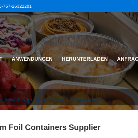
6-757-26322281
T
ANWENDUNGEN
HERUNTERLADEN
ANFRAG
oothwall Catering-Behälter aus Aluminiumfolie
 Foil Containers Supplier