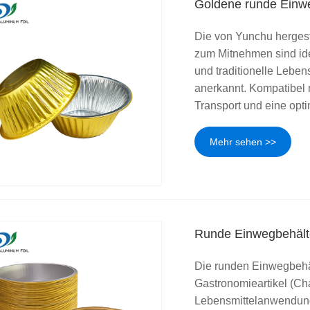
Goldene runde Einw
Die von Yunchu hergest
zum Mitnehmen sind idea
und traditionelle Lebe
anerkannt. Kompatibel 
Transport und eine opt
Mehr sehen >>
Runde Einwegbehälte
Die runden Einwegbehäl
Gastronomieartikel (Chaf
Lebensmittelanwendung