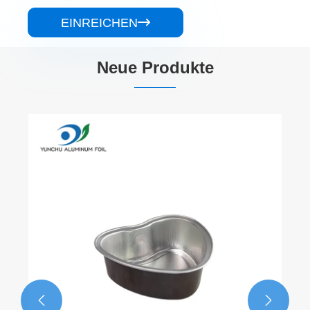
EINREICHEN

Neue Produkte
Einweg -Gratin -Takeaway -Silber -
Aluminiumfolienbehälter
Mehr sehen >>

