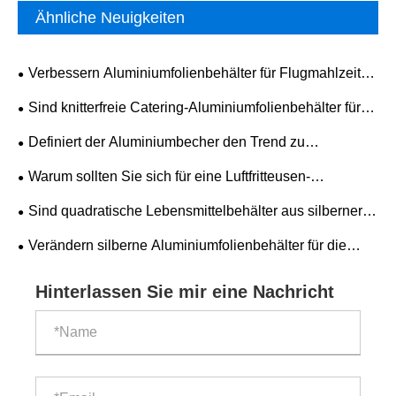
Ähnliche Neuigkeiten
Verbessern Aluminiumfolienbehälter für Flugmahlzeiten
die Luftfahrtverpackung?
Sind knitterfreie Catering-Aluminiumfolienbehälter für
Fluggesellschaften die beste Wahl für einen modernen,
Definiert der Aluminiumbecher den Trend zu
effizienten Bordverpflegungsservice?
nachhaltigen Getränkeverpackungen neu?
Warum sollten Sie sich für eine Luftfritteusen-
Kuchenform mit runder Einweg-Backform aus
Sind quadratische Lebensmittelbehälter aus silberner
Aluminiumfolie für mühelosen Backerfolg entscheiden?
Aluminiumfolie die beste Wahl für die moderne
Verändern silberne Aluminiumfolienbehälter für die
Lebensmittelverpackung und -lagerung?
Gastronomie die Lebensmittelverpackung?
Hinterlassen Sie mir eine Nachricht