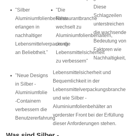
Diese
"Silber
"Die
Schlagzeilen
Aluminiumfolienbehälter
Restaurantbranche
unterstreichen
erlangen in
wechselt zu
die wachsende
nachhaltiger
Aluminiumfolienbehältern,
Bedeutung von
Lebensmittelverpackung
um die
Faktoren wie
an Beliebtheit."
Lebensmittelsicherheit
Nachhaltigkeit,
zu verbessern"
Lebensmittelsicherheit und
"Neue Designs
Bequemlichkeit in der
in Silber -
Lebensmittelverpackungsbranche
Aluminiumfolie
und wie Silber -
-Containern
Aluminiumfolienbehälter an
verbessern die
vorderster Front bei der Erfüllung
Benutzererfahrung"
dieser Anforderungen stehen.
Was sind Silber -