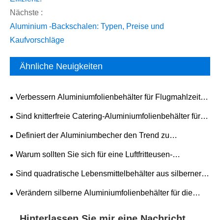
Nächste :
Aluminium -Backschalen: Typen, Preise und
Kaufvorschläge
Ähnliche Neuigkeiten
Verbessern Aluminiumfolienbehälter für Flugmahlzeiten
die Luftfahrtverpackung?
Sind knitterfreie Catering-Aluminiumfolienbehälter für
Fluggesellschaften die beste Wahl für einen modernen,
Definiert der Aluminiumbecher den Trend zu
effizienten Bordverpflegungsservice?
nachhaltigen Getränkeverpackungen neu?
Warum sollten Sie sich für eine Luftfritteusen-
Kuchenform mit runder Einweg-Backform aus
Sind quadratische Lebensmittelbehälter aus silberner
Aluminiumfolie für mühelosen Backerfolg entscheiden?
Aluminiumfolie die beste Wahl für die moderne
Verändern silberne Aluminiumfolienbehälter für die
Lebensmittelverpackung und -lagerung?
Gastronomie die Lebensmittelverpackung?
Hinterlassen Sie mir eine Nachricht