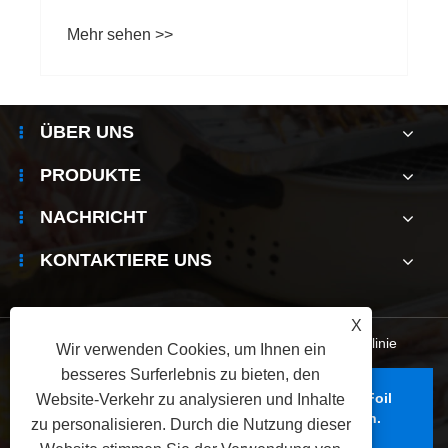
Mehr sehen >>
ÜBER UNS
PRODUKTE
NACHRICHT
KONTAKTIERE UNS
X
Links
|
Sitemap
|
RSS
|
XML
|
Datenschutzrichtlinie
Wir verwenden Cookies, um Ihnen ein
besseres Surferlebnis zu bieten, den
Copyright © 2025 Foshan Yunchu Aluminium Foil
Website-Verkehr zu analysieren und Inhalte
Technology Co., Ltd. Alle Rechte vorbehalten.
zu personalisieren. Durch die Nutzung dieser